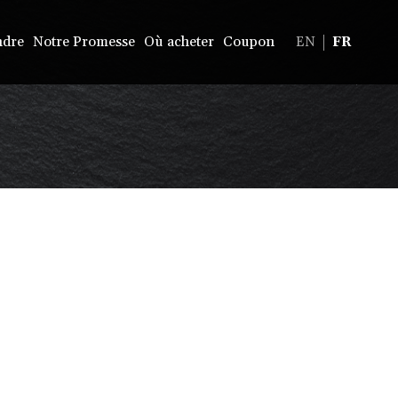
ndre
Notre Promesse
Où acheter
Coupon
EN
FR