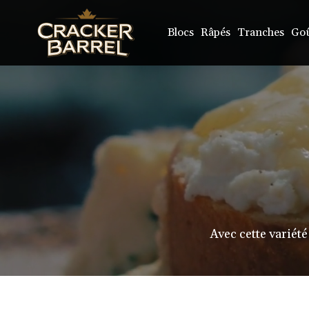
Skip
to
main
Blocs
Râpés
Tranches
Goû
content
Avec cette variét