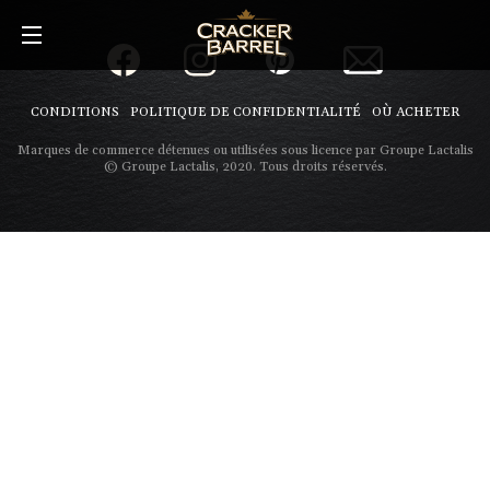
Skip
to
main
content
CONDITIONS
POLITIQUE DE CONFIDENTIALITÉ
OÙ ACHETER
Marques de commerce détenues ou utilisées sous licence par Groupe Lactalis
© Groupe Lactalis, 2020. Tous droits réservés.