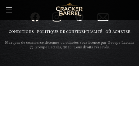
Skip
to
main
content
CONDITIONS
POLITIQUE DE CONFIDENTIALITÉ
OÙ ACHETER
Marques de commerce détenues ou utilisées sous licence par Groupe Lactalis
© Groupe Lactalis, 2020. Tous droits réservés.