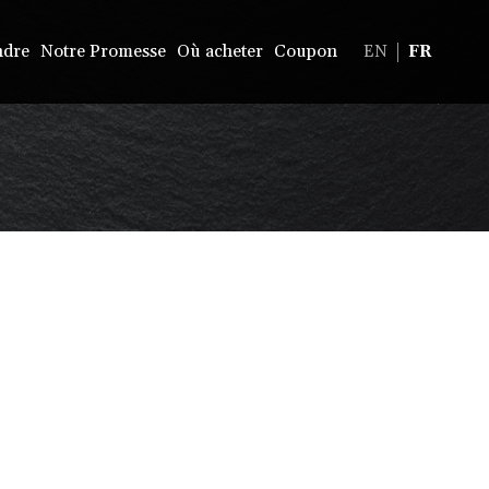
ndre
Notre Promesse
Où acheter
Coupon
EN
FR