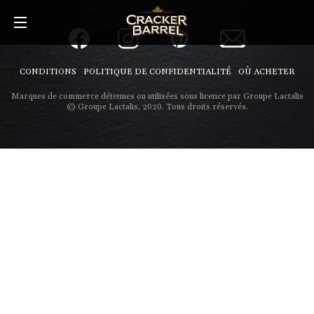
Skip
to
main
content
CONDITIONS
POLITIQUE DE CONFIDENTIALITÉ
OÙ ACHETER
Marques de commerce détenues ou utilisées sous licence par Groupe Lactalis
© Groupe Lactalis, 2020. Tous droits réservés.