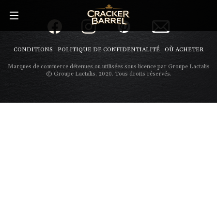
Skip
to
main
content
CONDITIONS
POLITIQUE DE CONFIDENTIALITÉ
OÙ ACHETER
Marques de commerce détenues ou utilisées sous licence par Groupe Lactalis
© Groupe Lactalis, 2020. Tous droits réservés.