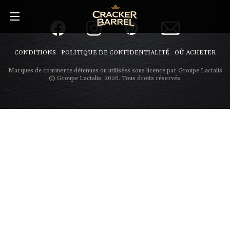
Skip
to
main
content
CONDITIONS
POLITIQUE DE CONFIDENTIALITÉ
OÙ ACHETER
Marques de commerce détenues ou utilisées sous licence par Groupe Lactalis
© Groupe Lactalis, 2020. Tous droits réservés.