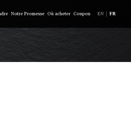
ndre
Notre Promesse
Où acheter
Coupon
EN
FR