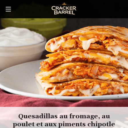
Skip
to
main
content
Quesadillas au fromage, au
poulet et aux piments chipotle