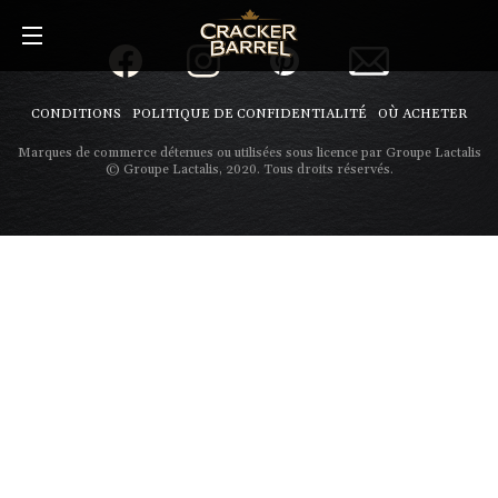
Skip
to
main
content
CONDITIONS
POLITIQUE DE CONFIDENTIALITÉ
OÙ ACHETER
Marques de commerce détenues ou utilisées sous licence par Groupe Lactalis
© Groupe Lactalis, 2020. Tous droits réservés.