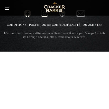
Skip
to
main
content
CONDITIONS
POLITIQUE DE CONFIDENTIALITÉ
OÙ ACHETER
Marques de commerce détenues ou utilisées sous licence par Groupe Lactalis
© Groupe Lactalis, 2020. Tous droits réservés.