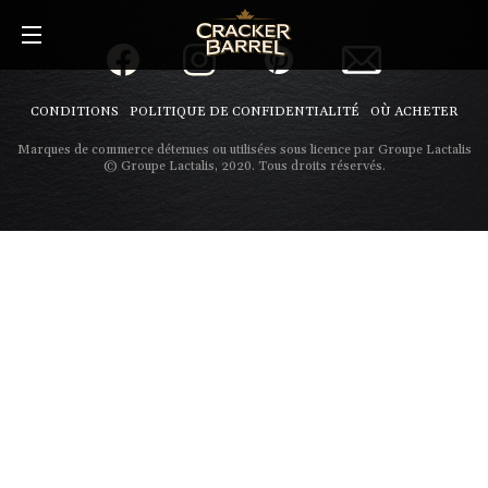
Skip
to
main
content
CONDITIONS
POLITIQUE DE CONFIDENTIALITÉ
OÙ ACHETER
Marques de commerce détenues ou utilisées sous licence par Groupe Lactalis
© Groupe Lactalis, 2020. Tous droits réservés.