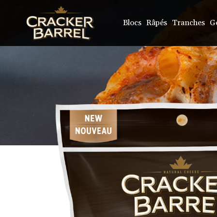
Skip
to
main
Blocs
Râpés
Tranches
G
content