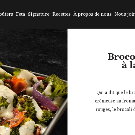
oûters
Feta
Signature
Recettes
À propos de nous
Nous joi
Brocol
à 
Qui a dit que le br
crémeuse au froma
rouges, le brocoli