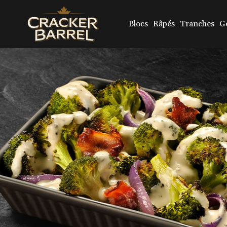
Skip
to
main
Blocs
Râpés
Tranches
G
content