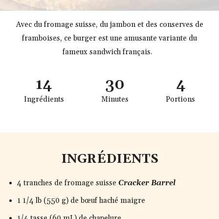
Avec du fromage suisse, du jambon et des conserves de
framboises, ce burger est une amusante variante du
fameux sandwich français.
14
30
4
Ingrédients
Minutes
Portions
INGRÉDIENTS
4 tranches de fromage suisse
Cracker Barrel
1 1/4 lb (550 g) de bœuf haché maigre
1/4 tasse (60 mL) de chapelure